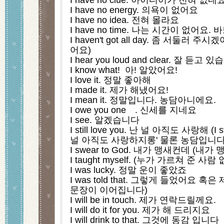
I have no energy. 의욕이 없어요
I have no idea. 전혀 몰라요
I have no time. 나는 시간이 없어요.
I haven't got all day. 좀 서둘러 
어요)
I hear you loud and clear. 잘 듣고 
I know what!  아! 알았어요!
I love it. 정말 좋아해
I made it. 제가 해냈어요!
I mean it. 정말입니다. 농담아니에요.
I owe you one　. 신세를 지네요
I see. 알겠습니다
I still love you. 난 널 아직도 사랑해 (I sti
널 아직도 사랑하지롱' 물론 농담입니다 
I swear to God. 내가 맹새컨데 (내가
I taught myself. (누가 가르쳐 준 
I was lucky. 정말 운이 좋았죠
I was told that. 그렇게 들었어요 혹은
문장이 이어집니다)
I will be in touch. 제가 연락드릴께요.
I will do it for you. 제가 해 드리지요
I will drink to that. 그것에 동감 입니다