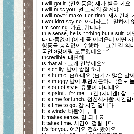
I will get it. (전화등을) 제가 받을 께요
I will miss you. 널 그리워 할거야
I will never make it on time. 제
I wouldn't say no. 아니라고는 말하
I'm coming. 가요, 갑니다
In a sense, he is nothing but a 
나 다름없어 (이게 좀 어려운데 어떤 사
행동을 생각없이 수행하는 그런 걸 의미
국인 3명이랑 토론했네요 ^^)
Incredible. 대단해
Is that all? 그게 전부에요?
It is chilly. 날이 쌀쌀 하네
It is humid. 습하네요 (습기가 많은 날씨
It is muggy 날이 후덥지근하네 (온도
It is out of style. 유행이 아니네요.
It is painful for me. 그건 (저에겐)
It is time for lunch. 점심식사할 시간
It is time to go. 갈 시간 입니다
It is windy. 바람이 부네
It makes sense. 말 되네요
It takes time. 시간이 걸립니다
It’s for you. 여기요 전화 왔어요