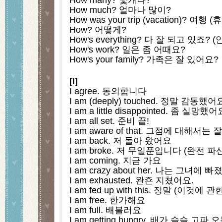
How much? 얼마나 많이?
How was your trip (vacation)? 여
How? 어떻게?
How's everything? 다 잘 되고 있죠?
How's work? 일은 좀 어때요?
How's your family? 가족은 잘 있어요?
[I]
I agree. 동의합니다
I am (deeply) touched. 정말 감동했
I am a little disappointed. 좀 실망했어
I am all set. 준비 끝!
I am aware of that. 그점에 대해서
I am back. 저 돌아 왔어요
I am broke. 저 무일푼입니다 (완전 
I am coming. 지금 가요
I am crazy about her. 나는 그녀에 
I am exhausted. 완죤 지쳤어요.
I am fed up with this. 정말 (이것
I am free. 한가해요
I am full. 배불러요
I am getting hungry. 배가 슬슬 고파