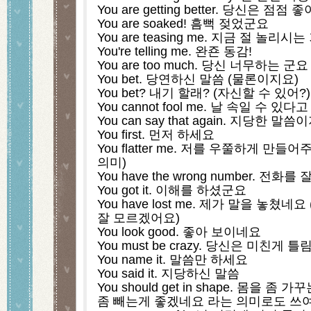
You are getting better. 당신은 점
You are soaked! 흠뻑 젖었군요
You are teasing me. 지금 절 놀리시
You're telling me. 완죤 동감!
You are too much. 당신 너무하는 군요
You bet. 당연하신 말씀 (물론이지요)
You bet? 내기 할래? (자신할 수 있어?)
You cannot fool me. 날 속일 수 있
You can say that again. 지당한 말
You first. 먼저 하세요
You flatter me. 저를 우쭐하게 만
의미)
You have the wrong number. 전화
You got it. 이해를 하셨군요
You have lost me. 제가 말을 놓쳤
잘 모르겠어요)
You look good. 좋아 보이네요
You must be crazy. 당신은 미친게 
You name it. 말씀만 하세요
You said it. 지당하신 말씀
You should get in shape. 몸을 
좀 빼는게 좋겠네요 라는 의미로도 쓰여