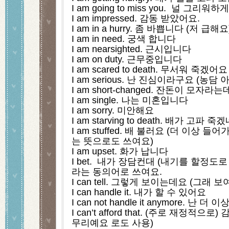
I am going to miss you.  널 그리워
I am impressed. 감동 받았어요.
I am in a hurry. 좀 바쁩니다 (저 급해요
I am in need. 궁색 합니다
I am nearsighted. 근시입니다
I am on duty. 근무중입니다
I am scared to death. 무서워 죽겠어요
I am serious. 난 진심이라구요 (농
I am short-changed. 잔돈이 모자라
I am single. 나는 미혼입니다
I am sorry. 미안해요
I am starving to death. 배가 고파 죽
I am stuffed. 배 불러요 (더 이상
는 뜻으로도 쓰여요)
I am upset. 화가 납니다
I bet.  내가 장담컨대 (내기를 할정도
라는 동의어로 쓰여요.
I can tell. 그렇게 보이는데요 (그래 보
I can handle it. 내가 할 수 있어요
I can not handle it anymore. 난
I can’t afford that. (주로 재정적으
무리예요 로도 사용)