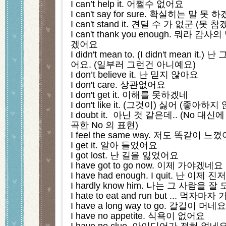
I can’t help it. 어쩔수 없어요
I can't say for sure. 확실히는 말 못
I can't stand it. 견딜 수 가 없군 (못 참
I can't thank you enough. 뭐라
겠어요
I didn't mean to. (I didn't mean 
어요. (일부러 그런건 아니예요)
I don’t believe it. 난 믿지 않아요
I don't care. 상관없어요
I don't get it. 이해를 못하겠네
I don't like it. (그것이) 싫어 (좋아하
I doubt it.  아닌 것 같은데.. (No 
곡한 No 의 표현)
I feel the same way. 저도 똑같이 느
I get it. 알아 들었어요
I got lost. 난 길을 잃었어요
I have got to go now. 이제 가야겠네요
I have had enough. I quit. 난 
I hardly know him. 나는 그 사람을 
I hate to eat and run but ... 먹
I have a long way to go. 갈길이 머네요
I have no appetite. 식욕이 없어요
I have no clue. 아이디어가 전혀 